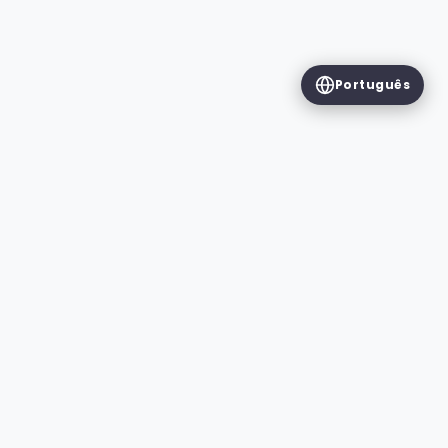
Português
RECURSOS
Chat Insights
Descubra tudo o que o WhatsApp Wrapped
pode contar sobre suas conversas.
Reply Time Analysis