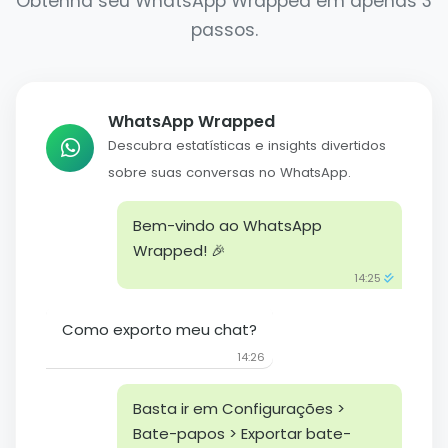
Obtenha seu WhatsApp Wrapped em apenas 3
passos.
WhatsApp Wrapped
Descubra estatísticas e insights divertidos
sobre suas conversas no WhatsApp.
Bem-vindo ao WhatsApp
Wrapped! 🎉
14:25
Como exporto meu chat?
14:26
Basta ir em Configurações >
Bate-papos > Exportar bate-