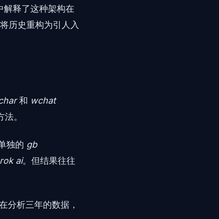
文章中解释了这种架构在
将历史重构为引人入
char
和
wchat
方法。
单独的
gb
rok ai
。但结果往往
在分析三年的数据，