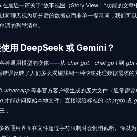
slan 在最近一篇关于“故事视图（Story View）”功能的
过将聊天视为切分后的数据点而非单一提示词，我们可以
单调的列举清单。
 DeepSeek 或 Gemini？
索各种通用模型的变体——从
char gbt
、
chat gp t
到
gbt 
写错误反映了人们多么渴望找到一种快速处理数据需求的
b whatsapp
等非官方客户端生成的庞大文件（通常需要
d
才能访问原始本地文件）直接喂给标准的
chatgtp
或
g
三：
多数通用界面在文件超过字符限制时会悄悄截断。你以为