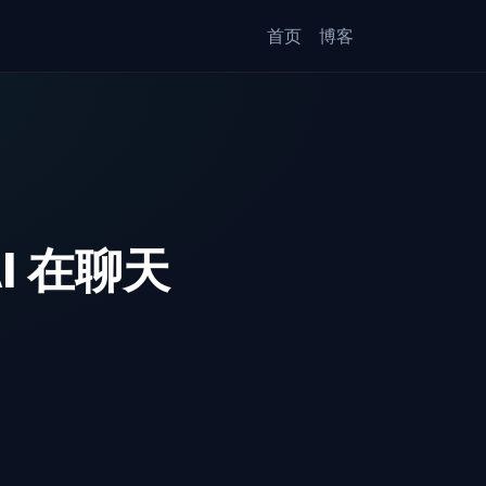
首页
博客
I 在聊天