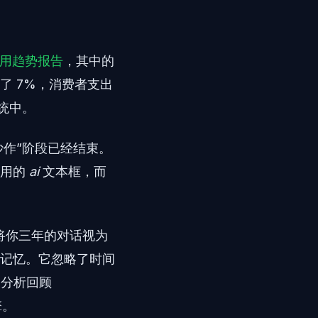
动应用趋势报告
，其中的
了 7%，消费者支出
统中。
炒作”阶段已经结束。
通用的
ai
文本框，而
将你三年的对话视为
记忆。它忽略了时间
天分析回顾
擎。