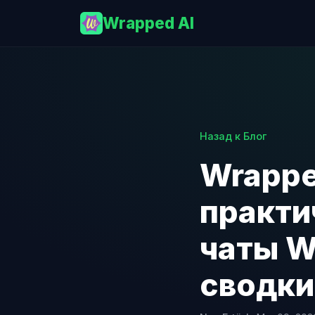
Wrapped AI
Назад к Блог
Wrappe
практи
чаты W
сводки