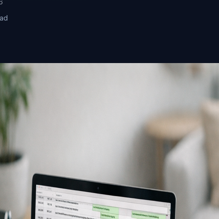
6
ead