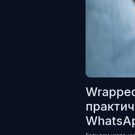
Wrapped
практич
WhatsAp