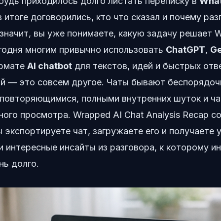
будь приходилось долго листать переписку в
Wha
в итоге договорились, кто что сказал и почему ра
значит, вы уже понимаете, какую задачу решает W
егодня многим привычно использовать
ChatGPT
,
Ge
ормате
AI chatbot
для текстов, идей и быстрых отв
й — это совсем другое. Чаты бывают беспорядоч
повторяющимися, полными внутренних шуток и ч
ого просмотра. Wrapped AI Chat Analysis Recap с
ы экспортируете чат, загружаете его и получает
и интересные инсайты из разговора, к которому и
нь долго.