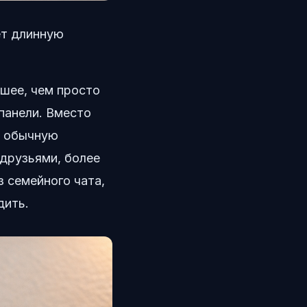
ет длинную
шее, чем просто
 панели. Вместо
ь обычную
друзьями, более
 семейного чата,
дить.