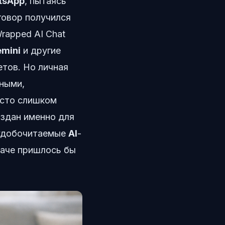
tsApp
, пытаясь
зговор получился
rapped AI Chat
mini
и другие
етов. Но личная
ными,
асто слишком
оздан именно для
е удобочитаемые
AI
-
наче пришлось бы