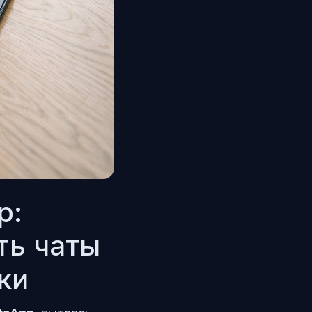
p:
ть чаты
ки