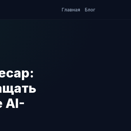
Главная
Блог
ecap:
ащать
 AI-