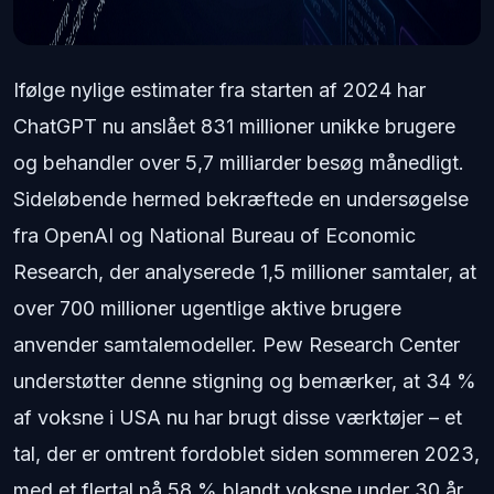
Ifølge nylige estimater fra starten af 2024 har
ChatGPT nu anslået 831 millioner unikke brugere
og behandler over 5,7 milliarder besøg månedligt.
Sideløbende hermed bekræftede en undersøgelse
fra OpenAI og National Bureau of Economic
Research, der analyserede 1,5 millioner samtaler, at
over 700 millioner ugentlige aktive brugere
anvender samtalemodeller. Pew Research Center
understøtter denne stigning og bemærker, at 34 %
af voksne i USA nu har brugt disse værktøjer – et
tal, der er omtrent fordoblet siden sommeren 2023,
med et flertal på 58 % blandt voksne under 30 år.