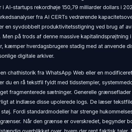
r i AI-startups rekordhøje 150,79 milliarder dollars i 
kedsanalyser fra AI CERTs vedrørende kapacitetsove
r en syvdobbelt produktivitetsstigning ved brug af a
 Men på trods af denne massive kapitalindsprøjtning i
ur, kæmper hverdagsbrugere stadig med at anvende di
onlige digitale arkiver.
n chathistorik fra WhatsApp Web eller en modificeret
du en rå tekstfil fyldt med tidsstempler, systemmedd
get fragmenterede sætninger. Generelle grænseflader 
urligt at indlæse disse upolerede logs. De læser tekstf
t støj. Fordi standardmodeller har strenge hukommelse
-grænser. Når den grænse er overskredet, begynder bot
ldstændig overblikket over, hvem der rent faktisk taler