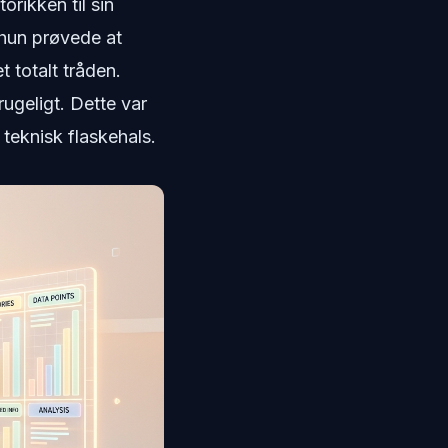
rikken til sin
 hun prøvede at
 totalt tråden.
rugeligt. Dette var
 teknisk flaskehals.