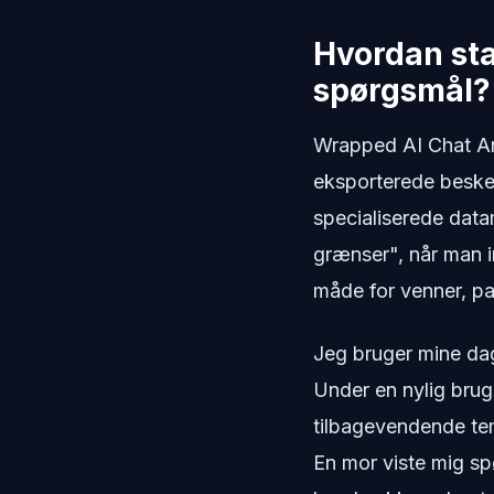
Hvordan sta
spørgsmål?
Wrapped AI Chat Ana
eksporterede besked
specialiserede data
grænser", når man i
måde for venner, pa
Jeg bruger mine dag
Under en nylig bru
tilbagevendende te
En mor viste mig s