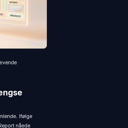
svævende
gængse
mlende. Ifølge
 Report nåede