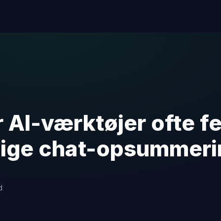
 AI-værktøjer ofte fe
lige chat-opsummeri
d