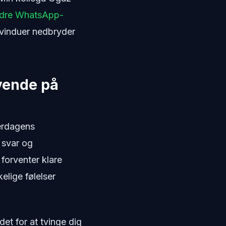
odre WhatsApp-
-vinduer nedbryder
nvende på
verdagens
 svar og
forventer klare
elige følelser
et for at tvinge dig