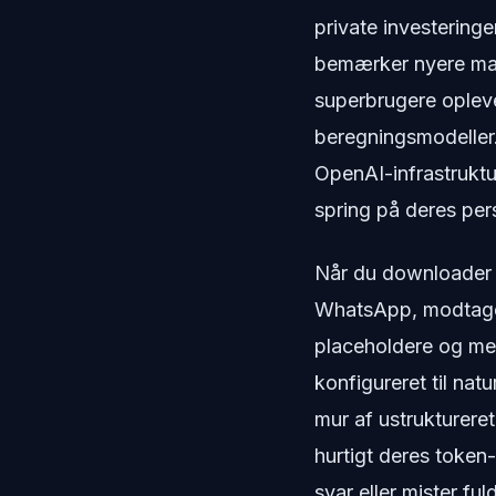
private investeringe
bemærker nyere mar
superbrugere opleve
beregningsmodeller.
OpenAI-infrastrukt
spring på deres pers
Når du downloader e
WhatsApp, modtager 
placeholdere og me
konfigureret til nat
mur af ustrukturere
hurtigt deres token
svar eller mister fu