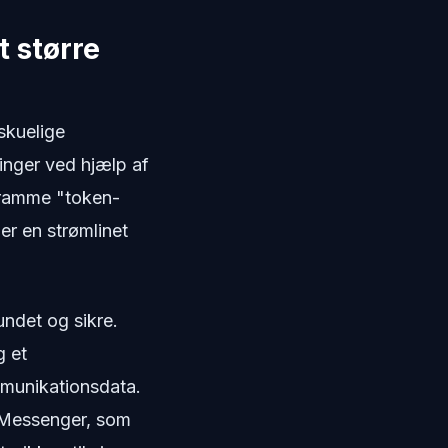
t større
skuelige
inger ved hjælp af
t ramme "token-
er en strømlinet
undet og sikre.
g et
munikationsdata.
 Messenger, som