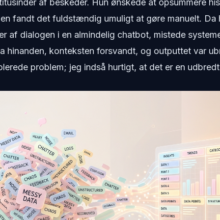
itusinder af beskeder. Hun ønskede at opsummere histo
men fandt det fuldstændig umuligt at gøre manuelt. Da
r af dialogen i en almindelig chatbot, mistede systemet
ra hinanden, konteksten forsvandt, og outputtet var ub
lerede problem; jeg indså hurtigt, at det er en udbredt