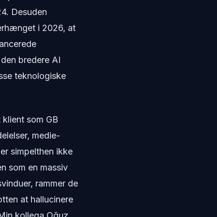
2024. Desuden
rhænget i 2026, at
vancerede
 den bredere AI
sse teknologiske
 klient som GB
elelser, medie-
er simpelthen ikke
ilen som en massiv
svinduer, rammer de
ten at hallucinere
. Min kollega Oğuz