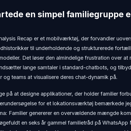
rtede en simpel familiegruppe e
lysis Recap er et mobilværktøj, der forvandler uover
historikker til underholdende og strukturerede fortæll
modeller. Det løser den almindelige frustration over a
ndsætter lange samtaler i standard-chatbots, og tilbyd
r og teams at visualisere deres chat-dynamik på.
e på at designe applikationer, der holder familier forb
gerundersøgelse for et lokationsværktøj bemærkede je
ma: Familier genererer en overvældende mængde kom
pøgefuldt en seks år gammel familietråd på WhatsApp