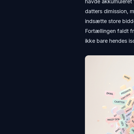
havde akkumuleret t
datters dimission, 
indsætte store bidde
Fortællingen faldt f
ikke bare hendes iso