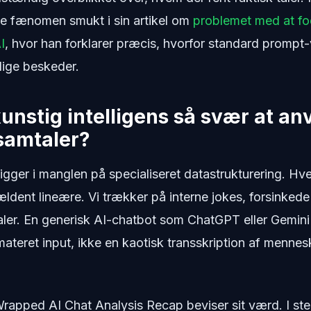
 fænomen smukt i sin artikel om
problemet med at f
I
, hvor han forklarer præcis, hvorfor standard prompt
lige beskeder.
kunstig intelligens så svær at a
samtaler?
ligger i manglen på specialiseret datastrukturering. H
ældent lineære. Vi trækker på interne jokes, forsinkede
er. En generisk AI-chatbot som ChatGPT eller Gemini 
materet input, ikke en kaotisk transskription af mennesk
Wrapped AI Chat Analysis Recap beviser sit værd. I sted