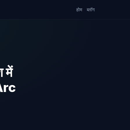
होम
ब्लॉग
में
Arc