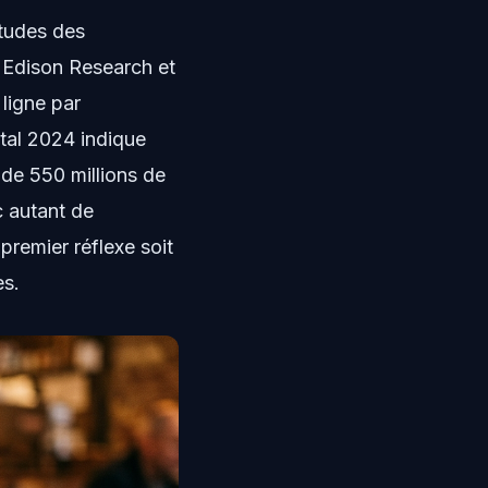
itudes des
'Edison Research et
ligne par
ital 2024 indique
 de 550 millions de
 autant de
 premier réflexe soit
es.