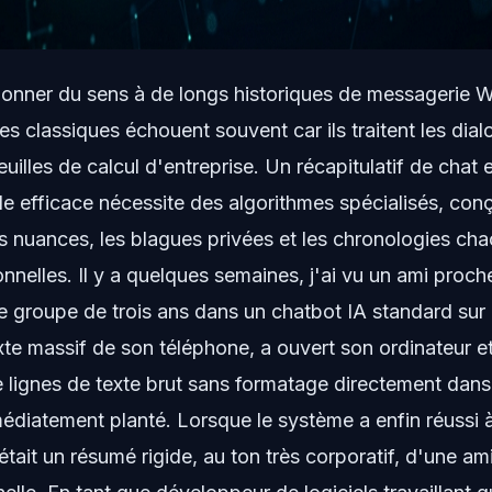
 donner du sens à de longs historiques de messagerie W
s classiques échouent souvent car ils traitent les dia
illes de calcul d'entreprise. Un récapitulatif de chat e
ielle efficace nécessite des algorithmes spécialisés, co
 nuances, les blagues privées et les chronologies cha
nelles. Il y a quelques semaines, j'ai vu un ami proch
e groupe de trois ans dans un chatbot IA standard sur n
exte massif de son téléphone, a ouvert son ordinateur e
de lignes de texte brut sans formatage directement dans
édiatement planté. Lorsque le système a enfin réussi 
 était un résumé rigide, au ton très corporatif, d'une am