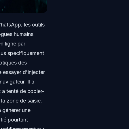
hatsApp, les outils
logues humains
n ligne par
nçus spécifiquement
otiques des
e essayer d'injecter
avigateur. Il a
t a tenté de copier-
 la zone de saisie.
à générer une
itié pourtant