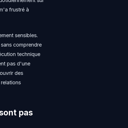
quotidiennement sur
m'a frustré à
ement sensibles.
e sans comprendre
xécution technique
ent pas d'une
couvrir des
 relations
sont pas