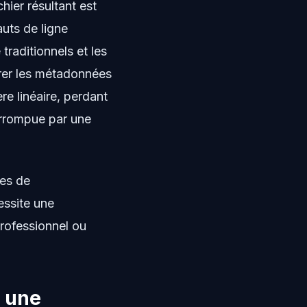
ier résultant est
uts de ligne
traditionnels et les
rer les métadonnées
ère linéaire, perdant
terrompue par une
des de
essite une
professionnel ou
t une