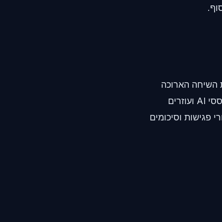
וף.
 השיחה הארוכה
הזאת ותגיד לי מה באמת היה חשוב." לכן חיפושים סביב ChatGPT, כלי שיחה מבוססי AI ועוזרים
י פגישות וסיכומים