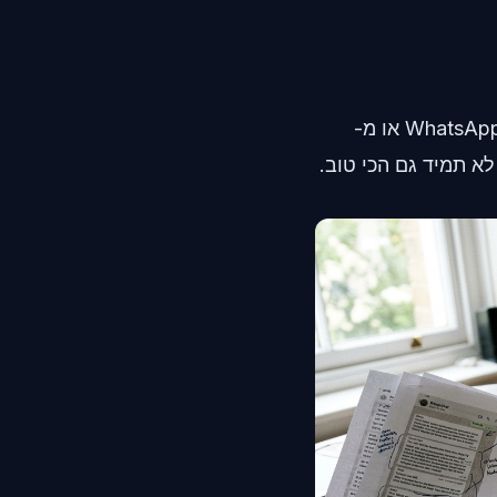
דפוס החיפוש הזה הגיוני. אם ייצאתם את היסטוריית הצ'אט שלכם מ-WhatsApp Messenger או מ-