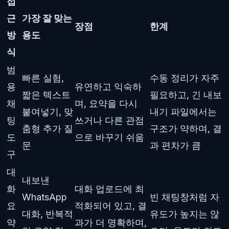
접
근
가장 잘 맞는
장점
한계
방
용도
식
범
빠른 실험,
수동 정리가 자주
용
유연하고 익숙하
짧은 텍스트
필요하고, 긴 내보
채
며, 요약을 다시
붙여넣기, 맞
내기 파일에서는
팅
쓰거나 다른 관점
춤형 추가 질
구조가 약하며, 결
도
으로 바꾸기 쉬움
문
과 편차가 큼
구
대
내보낸
화
대화 업로드에 최
WhatsApp
빈 채팅창처럼 자
요
적화되어 있고, 결
대화, 반복적
유도가 높지는 않
약
과가 더 명확하며,