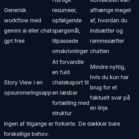
Generisk
resuméer,
afhænge meget
workflow med
opfølgende
af, hvordan du
gemini ai eller chat
spørgsmål,
indsætter og
gpt free
tilpassede
rammesætter
omskrivninger
chatten
At forvandle
Mindre nyttig,
en fuld
hvis du kun har
Story View i en
chateksport til
brug for et
opsummeringsapp
en læsbar
faktuelt svar på
fortælling med
én linje
struktur
Ingen af tilgange er forkerte. De dækker bare
forskellige behov.