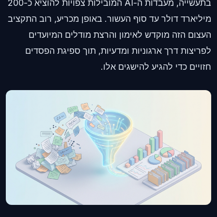
בתעשייה, מעבדות ה-AI המובילות צפויות להוציא כ-200
מיליארד דולר עד סוף העשור. באופן מכריע, רוב התקציב
העצום הזה מוקדש לאימון והרצת מודלים המיועדים
לפריצות דרך ארגוניות ומדעיות, תוך ספיגת הפסדים
חזויים כדי להגיע להישגים אלו.