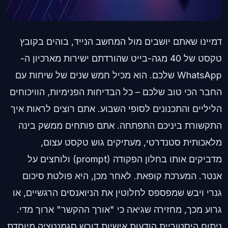
דמיינו שאתם יושבים מול המחשב הנייד, בוהים בקובץ
טקסט של 40 מגה-בייט שהורדתם ישירות מארכיון ה-
WhatsApp שלכם. הוא מכיל חמש שנים של שיחות עם
החבר הכי טוב שלכם – כל הבדיחות הפנימיות, הוויכוחים
הליליים והתכנונים לסופי השבוע. אתם רוצים לראות איך
התקשורת ביניכם התפתחה. אתם פותחים ממשק בינה
מלאכותית סטנדרטי, מעתיקים גוש טקסט עצום,
מדביקים אותו בחלון הפקודה (prompt) ולוחצים על
אנטר. המערכת קופאת. לאחר מכן, היא פולטת סיכום
גנרי ויבש שמפספס לחלוטין את הניואנסים הרגשיים, או
גרוע מכך, מחזירה שגיאה כי "אורך ההקשר" ארוך מדי.
ניתוח היסטוריית הודעות אישיות דורש סגמנטציה מיוחדת