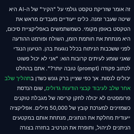
זה אומר שזריקת טקסט גולמי על "הקיר" של ה-AI היא
שיטה שעבר זמנה. כלים ייעודיים מעבדים מראש את
הטקסט באופן מקומי. כשמשתמשים באפליקציית סיכום,
היא מנתחת את חותמת הזמן, השולח ופורמט ההודעה
לפני ששכבות הניתוח בכלל נוגעות בהן. הטיעון הנגדי
שאני שומע לעיתים קרובות הוא: "אני לא יכול פשוט
לכתוב פקודה (prompt) טובה יותר?". אתם בהחלט
יכולים לנסות. אך כפי שציין ברק גונש כשדן ב
תהליך שלב
אחר שלב לעיבוד קבצי הודעות גדולים
, שום הנדסת
פרומפטים לא יכולה לתקן קריסה של מגבלת טוקנים
כשמזינים למערכת קובץ של 50,000 מילים. אפליקציה
ייעודית מחלקת את הנתונים, מנתחת אותם במקטעים
הניתנים לניהול, ותופרת את הנרטיב בחזרה בצורה