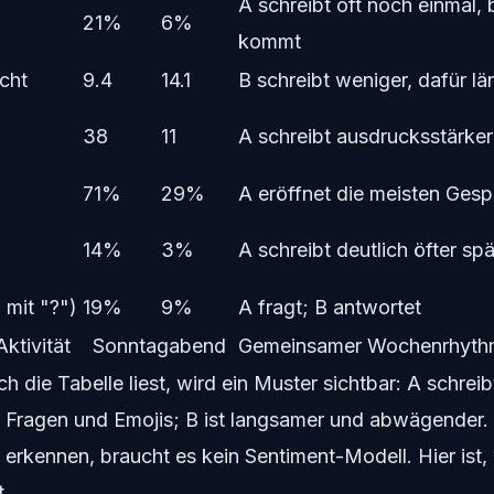
A schreibt oft noch einmal,
21%
6%
kommt
cht
9.4
14.1
B schreibt weniger, dafür l
38
11
A schreibt ausdrucksstärker
71%
29%
A eröffnet die meisten Ges
14%
3%
A schreibt deutlich öfter spä
 mit "?")
19%
9%
A fragt; B antwortet
ktivität
Sonntagabend
Gemeinsamer Wochenrhyth
die Tabelle liest, wird ein Muster sichtbar: A schreibt
r Fragen und Emojis; B ist langsamer und abwägender.
erkennen, braucht es kein Sentiment-Modell. Hier ist,
t.