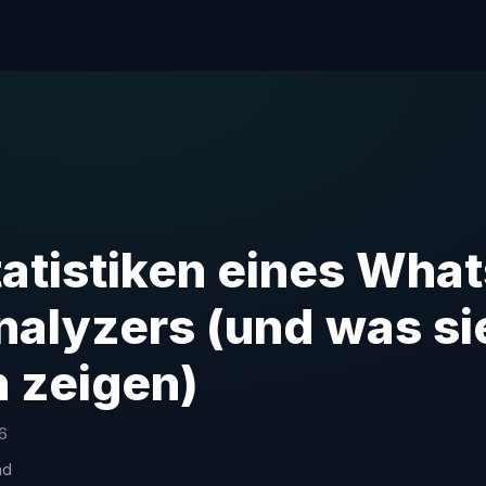
tatistiken eines Wha
alyzers (und was si
h zeigen)
26
ad