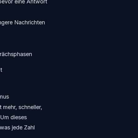
 bevor eine Antwort
ängere Nachrichten
prächsphasen
t
mus
 mehr, schneller,
 Um dieses
 was jede Zahl