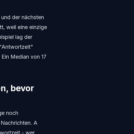
 und der nächsten
t, weil eine einzige
spiel lag der
 "Antwortzeit"
. Ein Median von 17
n, bevor
ige noch
e Nachrichten. A
wortzeit - wer