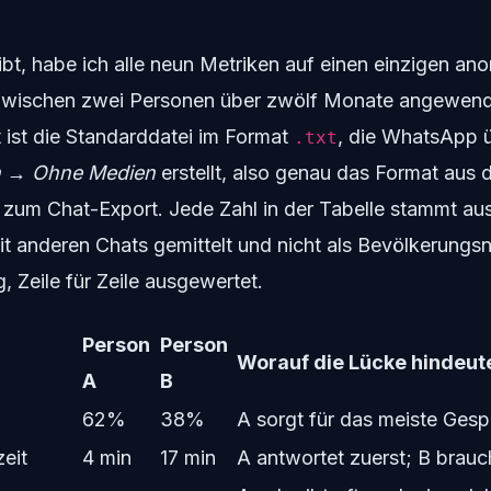
ibt, habe ich alle neun Metriken auf einen einzigen an
wischen zwei Personen über zwölf Monate angewendet
 ist die Standarddatei im Format
, die WhatsApp 
.txt
n → Ohne Medien
erstellt, also genau das Format aus
zum Chat-Export. Jede Zahl in der Tabelle stammt aus 
mit anderen Chats gemittelt und nicht als Bevölkerungs
g, Zeile für Zeile ausgewertet.
Person
Person
Worauf die Lücke hindeut
A
B
62%
38%
A sorgt für das meiste Ges
eit
4 min
17 min
A antwortet zuerst; B brauc