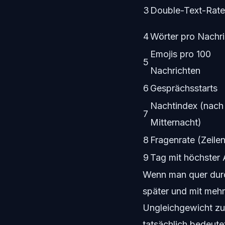
3
Double-Text-Rate
4
Wörter pro Nachri
Emojis pro 100
5
Nachrichten
6
Gesprächsstarts
Nachtindex (nach
7
Mitternacht)
8
Fragenrate (Zeilen
9
Tag mit höchster A
Wenn man quer durch 
später und mit meh
Ungleichgewicht zu 
tatsächlich bedeute