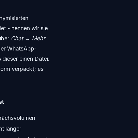
onymisierten
 - nennen wir sie
über
Chat → Mehr
 der WhatsApp-
dieser einen Datei.
norm verpackt; es
et
prächsvolumen
ht länger