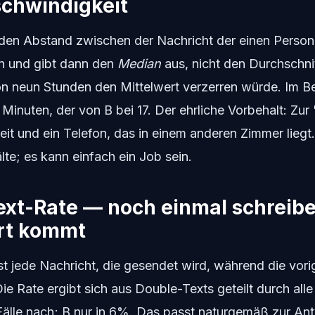
chwindigkeit
 den Abstand zwischen der Nachricht der einen Person
n und gibt dann den
Median
aus, nicht den Durchschnit
n neun Stunden den Mittelwert verzerren würde. Im Bei
Minuten, der von B bei 17. Der ehrliche Vorbehalt: Zur
eit und ein Telefon, das in einem anderen Zimmer liegt
lte; es kann einfach ein Job sein.
ext-Rate — noch einmal schreibe
rt kommt
st jede Nachricht, die gesendet wird, während die vor
ie Rate ergibt sich aus Double-Texts geteilt durch all
Fälle nach; B nur in 6%. Das passt naturgemäß zur Ant