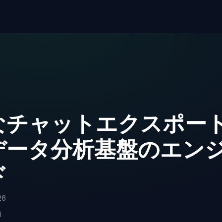
なチャットエクスポー
データ分析基盤のエン
ド
26
d