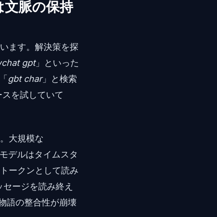
は文脈の保持
います。解決策を探
chat gpt
」といった
「
gbt char
」と検索
ースを試していて
す。大規模な
、モデルはタイムスタ
トークンとして読み
ッセージを読み終え
、物語の整合性が崩壊