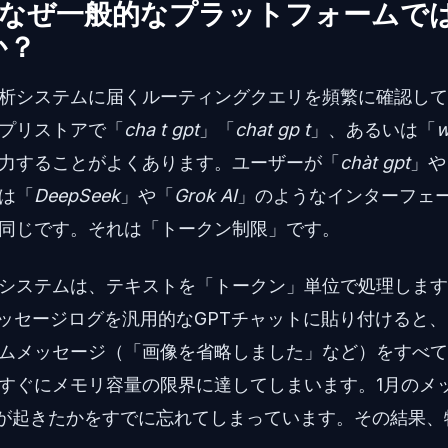
：なぜ一般的なプラットフォームで
か？
析システムに届くルーティングクエリを頻繁に確認して
プリストアで「
cha t gpt
」「
chat gp t
」、あるいは「
w
力することがよくあります。ユーザーが「
chàt gpt
」や
は「
DeepSeek
」や「
Grok AI
」のようなインターフェ
同じです。それは「トークン制限」です。
トシステムは、テキストを「トークン」単位で処理しま
どのメッセージログを汎用的なGPTチャットに貼り付けると
ムメッセージ（「画像を省略しました」など）をすべて
すぐにメモリ容量の限界に達してしまいます。1月のメ
何が起きたかをすでに忘れてしまっています。その結果